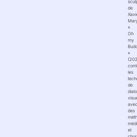
scul
de
Xavi
Mar
«
Oh
my
Bud
»
(202
com
les
tech
de
dial
visu
ave
des
mét
médi
et
chor