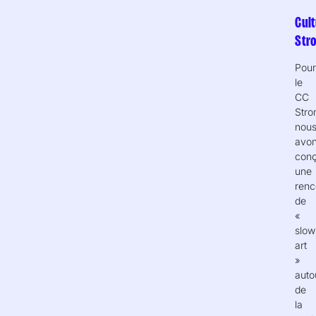
Cul
Str
Pou
le
CC
Stro
nou
avo
con
une
renc
de
«
slow
art
»
auto
de
la