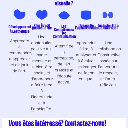
visuelle ?
Bien-Être Et
L'Image De
Inclusion Et La
Les
Développement
Qualité De Vie
L'alphabétisation
Collaboration
Compétences
À L'esthétique
De
Communication
Une
Apprendre
contribution
Apprendre
Une
Attentif de
à
positive à la
à lire, à
collaboration
la
comprendre,
santé
analyser et
Constructive,
perception,
à apprécier
mentale et
à évaluer
basée sur
de l'art
et de jouir
le bien-être
les images
l'ouverture,
oratoire et
de l'art.
social, et
de façon
le respect,
l'écoute
d'apprendre
critique.
et l'auto-
active.
à faire face
réflexion.
à
l'incertitude
et à
l'ambiguïté.
Vous êtes intérressé? Contactez-nous!